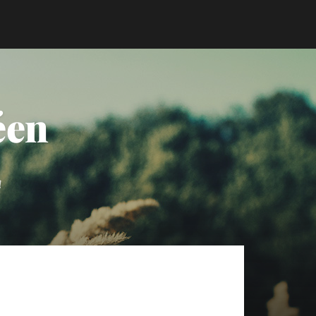
éen
a