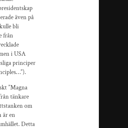
presidentskap
terade även på
ulle bli
e från
vecklade
, men i USA
sliga principer
nciples…”).
anskt ”Magna
från tänkare
ättstanken om
 är en
samhället. Detta