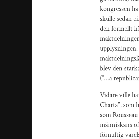
kongressen ha 
skulle sedan c
den formellt h
maktdelningen 
upplysningen.
maktdelningslä
blev den stark
(”…a republica
Vidare ville h
Charta”, som h
som Rousseau 
människans ofr
förnuftig varel