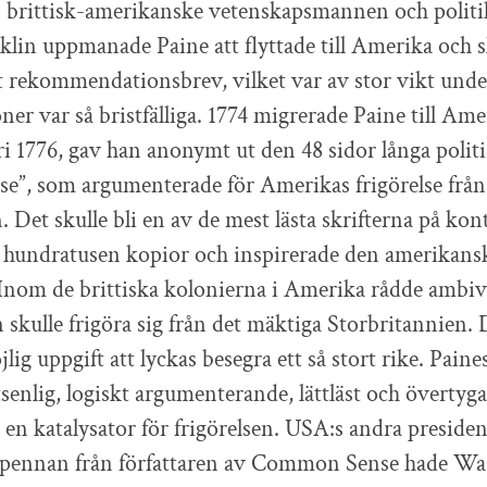
 brittisk-amerikanske vetenskapsmannen och polit
klin uppmanade Paine att flyttade till Amerika och 
t rekommendationsbrev, vilket var av stor vikt unde
r var så bristfälliga. 1774 migrerade Paine till Ame
ari 1776, gav han anonymt ut den 48 sidor långa polit
”, som argumenterade för Amerikas frigörelse från
. Det skulle bli en av de mest lästa skrifterna på ko
r hundratusen kopior och inspirerade den amerikans
Inom de brittiska kolonierna i Amerika rådde ambiv
skulle frigöra sig från det mäktiga Storbritannien.
ig uppgift att lyckas besegra ett så stort rike. Paines
senlig, logiskt argumenterande, lättläst och övertyg
en katalysator för frigörelsen. USA:s andra presid
n pennan från författaren av Common Sense hade W