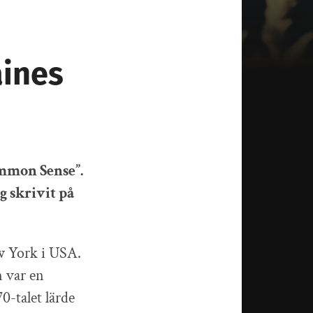
aines
ommon Sense”.
 skrivit på
w York i USA.
n var en
70-talet lärde