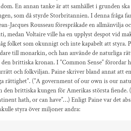
ndom. En annan tanke är att samhället i grunden ska 
ungen, som då styrde Storbritannien. I denna fråga f
 Jean-Jacques Rousseau förespråkade en allmänvilja o
i, medan Voltaire ville ha en upplyst despot vid mak
g folket som okunnigt och inte kapabelt att styra. 
dare till monarkin, och han använde de naturliga rät
 den brittiska kronan. I ”Common Sense” förordar h
urrätt och folkviljan. Paine skriver bland annat att e
ga rättighet”. (”A government of our own is our natur
n den brittiska kungen för Amerikas största fiende. 
tinent hath, or can have”…) Enligt Paine var det abs
kulle styra över miljoner andra: