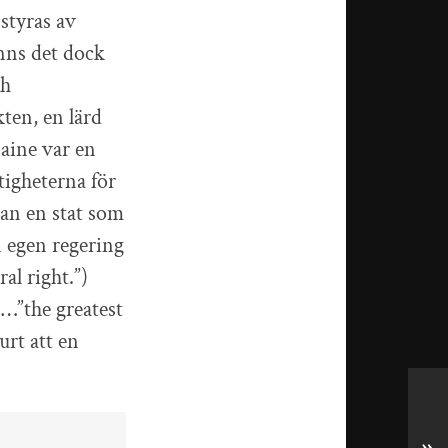
styras av
anns det dock
ch
ten, en lärd
Paine var en
tigheterna för
an en stat som
n egen regering
al right.”)
(…”the greatest
urt att en