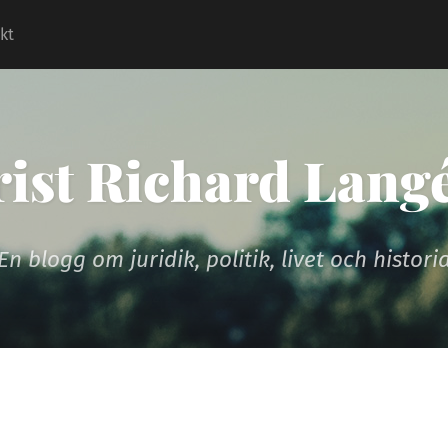
kt
rist Richard Lang
En blogg om juridik, politik, livet och histori