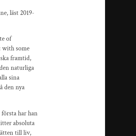
e, läst 2019-
te of
a: with some
ska framtid,
 den naturliga
lla sina
på den nya
 första har han
tter absoluta
ten till liv,