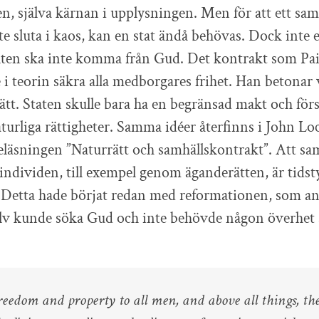
en, själva kärnan i upplysningen. Men för att ett sam
te sluta i kaos, kan en stat ändå behövas. Dock inte 
ten ska inte komma från Gud. Det kontrakt som Pain
e i teorin säkra alla medborgares frihet. Han betonar
ätt. Staten skulle bara ha en begränsad makt och för
urliga rättigheter. Samma idéer återfinns i John Loc
eläsningen ”Naturrätt och samhällskontrakt”. Att sam
l individen, till exempel genom äganderätten, är tidst
Detta hade börjat redan med reformationen, som an
lv kunde söka Gud och inte behövde någon överhet
reedom and property to all men, and above all things, the