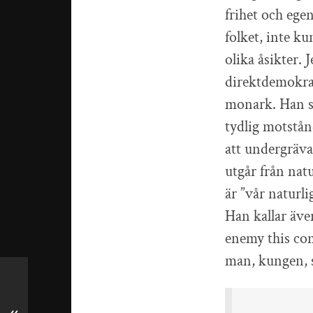
frihet och ege
folket, inte k
olika åsikter.
direktdemokrat
monark. Han så
tydlig motstån
att undergräva
utgår från nat
är ”vår naturli
Han kallar äve
enemy this con
man, kungen, s