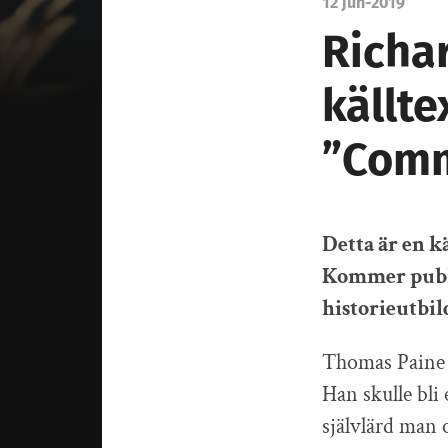
12 jun-2019
Richa
källt
”Com
Detta är en k
Kommer publi
historieutbil
Thomas Paine 
Han skulle bli
självlärd man o