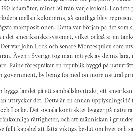
390 ledamöter, minst 30 från varje koloni. Landets 
irkulera mellan kolonierna, så samtliga blev represen
ögsta maktpositionen. Detta var början på det som sk
i det amerikanska systemet, vilket också är en tank
 Det var John Lock och senare Montesquieu som ut
ran. Även i Sverige tog man intryck av denna lära
are. Paine förespråkar en republik byggd på naturrätt
n government, by being formed on more natural pri
an bygga landet på ett samhällskontrakt, ett amerik
an uttrycker det. Detta är en annan upplysningsidé 
och Locke. Det sociala kontraktet bygger på naturr
ånkomliga rättigheter, och att människan i grunden
se fullt kapabel att fatta viktiga beslut om livet och 