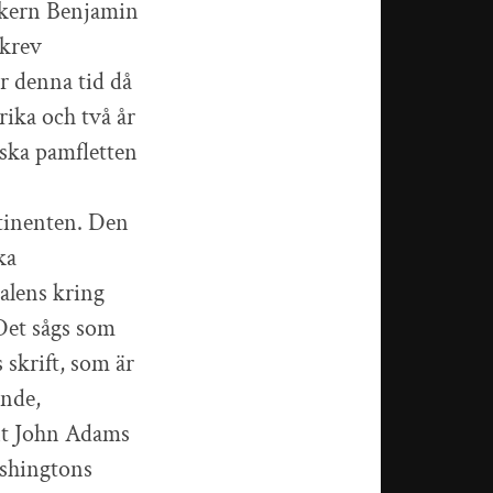
ikern Benjamin
skrev
r denna tid då
rika och två år
iska pamfletten
ntinenten. Den
ka
alens kring
 Det sågs som
 skrift, som är
ande,
ent John Adams
ashingtons