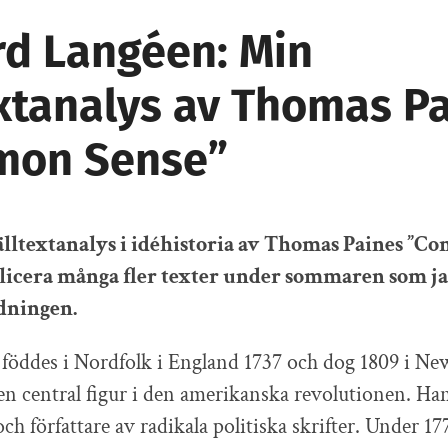
rd Langéen: Min
extanalys av Thomas P
mon Sense”
älltextanalys i idéhistoria av Thomas Paines ”C
cera många fler texter under sommaren som jag
dningen.
föddes i Nordfolk i England 1737 och dog 1809 i Ne
 en central figur i den amerikanska revolutionen. Ha
ch författare av radikala politiska skrifter. Under 17