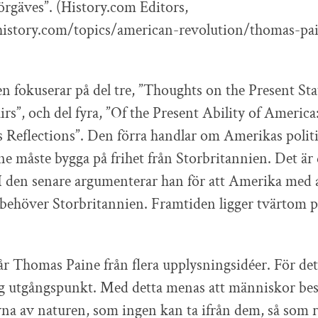
förgäves”. (History.com Editors,
istory.com/topics/american-revolution/thomas-pain
en fokuserar på del tre, ”Thoughts on the Present Sta
rs”, och del fyra, ”Of the Present Ability of Americ
 Reflections”. Den förra handlar om Amerikas politi
ne måste bygga på frihet från Storbritannien. Det är
I den senare argumenterar han för att Amerika med a
e behöver Storbritannien. Framtiden ligger tvärtom 
tgår Thomas Paine från flera upplysningsidéer. För det
ig utgångspunkt. Med detta menas att människor besi
vna av naturen, som ingen kan ta ifrån dem, så som rät