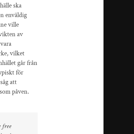
hälle ska
en enväldig
e ville
 vikten av
svara
ke, vilket
hället går från
ypiskt för
såg att
 som påven.
 free