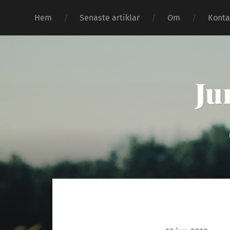
Hem
Senaste artiklar
Om
Konta
Ju