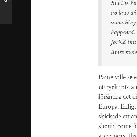
«
But the ki
no laws wit
something 
happened) s
forbid thi
times more
Paine ville se 
uttryck inte a
förändra det d
Europa. Enligt
skickade ett an
should come f
governors, tha