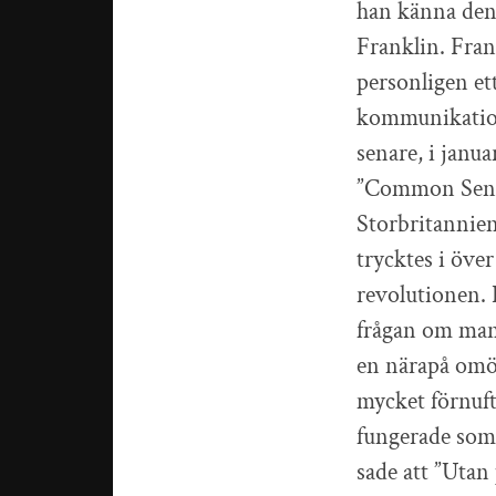
han känna den
Franklin. Fran
personligen et
kommunikatione
senare, i janu
”Common Sense
Storbritannien
trycktes i öve
revolutionen. 
frågan om man 
en närapå omöjl
mycket förnuft
fungerade som 
sade att ”Uta