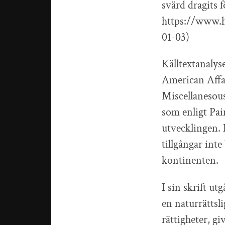
svärd dragits 
https://www.h
01-03)
Källtextanalys
American Affai
Miscellanesous
som enligt Pai
utvecklingen. 
tillgångar int
kontinenten.
I sin skrift u
en naturrättsl
rättigheter, gi