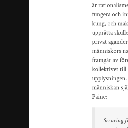
är rationalism
fungera och in
kung, och mak
upprätta skull
privat ägander
människors nat
framgår av för
kollektivet til
upplysningen. 
människan sjä
Paine:
Securing f