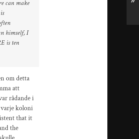
»
ere can make
is
often
an himself, I
E is ten
ven om detta
omma att
var rådande i
 varje koloni
stent that it
and the
skulle