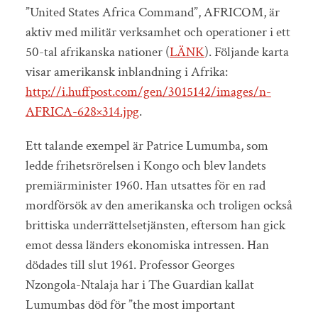
”United States Africa Command”, AFRICOM, är
aktiv med militär verksamhet och operationer i ett
50-tal afrikanska nationer (
LÄNK
). Följande karta
visar amerikansk inblandning i Afrika:
http://i.huffpost.com/gen/3015142/images/n-
AFRICA-628×314.jpg
.
Ett talande exempel är Patrice Lumumba, som
ledde frihetsrörelsen i Kongo och blev landets
premiärminister 1960. Han utsattes för en rad
mordförsök av den amerikanska och troligen också
brittiska underrättelsetjänsten, eftersom han gick
emot dessa länders ekonomiska intressen. Han
dödades till slut 1961. Professor Georges
Nzongola-Ntalaja har i The Guardian kallat
Lumumbas död för ”the most important