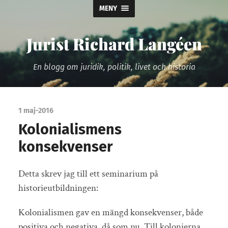
MENY
Jurist Richard Langéen
En blogg om juridik, politik, livet och historia
1 maj-2016
Kolonialismens
konsekvenser
Detta skrev jag till ett seminarium på
historieutbildningen:
Kolonialismen gav en mängd konsekvenser, både
positiva och negativa, då som nu. Till kolonierna