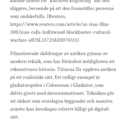
kallade filmen för ”kulturell krigföring” när den
släpptes, beroende på att den framställer perserna
som ondskefulla. (Reuters,
https://www.reuters.com/article/us-iran-film-
300/iran-calls-hollywood-blockbuster-cultural-
warfare-idUSL13725820070313)
Filmatiserade skildringar av antiken gynnas av
modern teknik, som har förändrat möjligheten att
rekonstruera historia. Tittarna får uppleva antiken
på ett realistiskt sätt. Ett tydligt exempel är
gladiatorspelen i Colosseum i Gladiator, som
delvis gjorts med datoranimationer. Tekniken gör
att sådant som storslagna byggnader och massiva
arméer kan återskapas relativt billigt på digitalt
sätt.