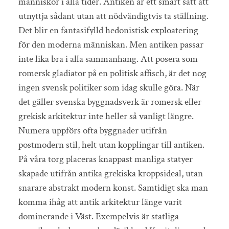
människor i alla tider. Antiken är ett smart sätt att
utnyttja sådant utan att nödvändigtvis ta ställning.
Det blir en fantasifylld hedonistisk exploatering
för den moderna människan. Men antiken passar
inte lika bra i alla sammanhang. Att posera som
romersk gladiator på en politisk affisch, är det nog
ingen svensk politiker som idag skulle göra. När
det gäller svenska byggnadsverk är romersk eller
grekisk arkitektur inte heller så vanligt längre.
Numera uppförs ofta byggnader utifrån
postmodern stil, helt utan kopplingar till antiken.
På våra torg placeras knappast manliga statyer
skapade utifrån antika grekiska kroppsideal, utan
snarare abstrakt modern konst. Samtidigt ska man
komma ihåg att antik arkitektur länge varit
dominerande i Väst. Exempelvis är statliga