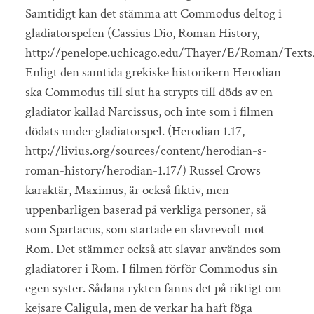
Samtidigt kan det stämma att Commodus deltog i
gladiatorspelen (Cassius Dio, Roman History,
http://penelope.uchicago.edu/Thayer/E/Roman/Texts
Enligt den samtida grekiske historikern Herodian
ska Commodus till slut ha strypts till döds av en
gladiator kallad Narcissus, och inte som i filmen
dödats under gladiatorspel. (Herodian 1.17,
http://livius.org/sources/content/herodian-s-
roman-history/herodian-1.17/) Russel Crows
karaktär, Maximus, är också fiktiv, men
uppenbarligen baserad på verkliga personer, så
som Spartacus, som startade en slavrevolt mot
Rom. Det stämmer också att slavar användes som
gladiatorer i Rom. I filmen förför Commodus sin
egen syster. Sådana rykten fanns det på riktigt om
kejsare Caligula, men de verkar ha haft föga