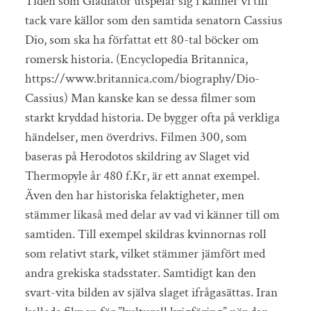
Tiden som Gladiator utspelar sig i känner vi till
tack vare källor som den samtida senatorn Cassius
Dio, som ska ha författat ett 80-tal böcker om
romersk historia. (Encyclopedia Britannica,
https://www.britannica.com/biography/Dio-
Cassius) Man kanske kan se dessa filmer som
starkt kryddad historia. De bygger ofta på verkliga
händelser, men överdrivs. Filmen 300, som
baseras på Herodotos skildring av Slaget vid
Thermopyle år 480 f.Kr, är ett annat exempel.
Även den har historiska felaktigheter, men
stämmer likaså med delar av vad vi känner till om
samtiden. Till exempel skildras kvinnornas roll
som relativt stark, vilket stämmer jämfört med
andra grekiska stadsstater. Samtidigt kan den
svart-vita bilden av själva slaget ifrågasättas. Iran