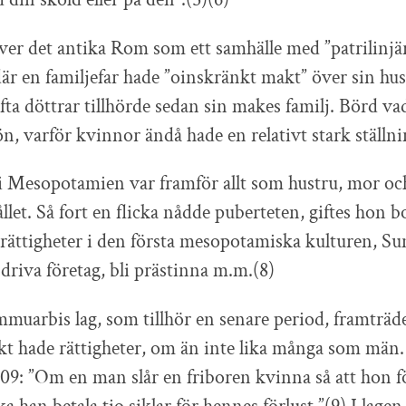
ver det antika Rom som ett samhälle med ”patrilinjä
där en familjefar hade ”oinskränkt makt” över sin hus
ifta döttrar tillhörde sedan sin makes familj. Börd v
n, varför kvinnor ändå hade en relativt stark ställni
i Mesopotamien var framför allt som hustru, mor o
let. Så fort en flicka nådde puberteten, giftes hon 
 rättigheter i den första mesopotamiska kulturen, S
 driva företag, bli prästinna m.m.(8)
uarbis lag, som tillhör en senare period, framträde
kt hade rättigheter, om än inte lika många som män. 
209: ”Om en man slår en friboren kvinna så att hon fö