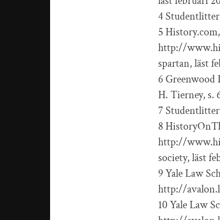
läst februari 2
4 Studentlitter
5 History.com,
http://www.hi
spartan, läst f
6 Greenwood P
H. Tierney, s.
7 Studentlitter
8 HistoryOnTh
http://www.h
society, läst f
9 Yale Law Sc
http://avalon.
10 Yale Law S