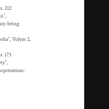
s. 212
n”,
asy-being-
dia”, Volym 2,
s. 173
ty”,
sopotamian-