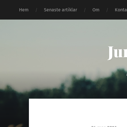
Hem
Senaste artiklar
Om
Konta
Ju