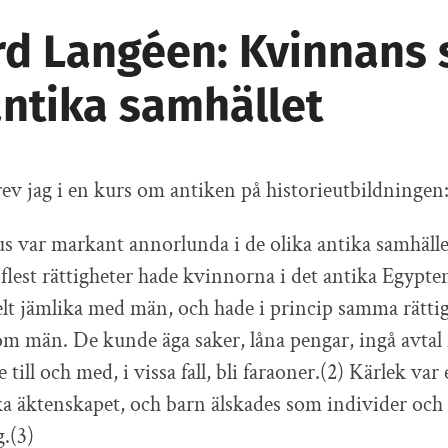
rd Langéen: Kvinnans 
antika samhället
ev jag i en kurs om antiken på historieutbildningen
s var markant annorlunda i de olika antika samhäll
flest rättigheter hade kvinnorna i det antika Egypten
lt jämlika med män, och hade i princip samma rätti
om män. De kunde äga saker, låna pengar, ingå avtal
ill och med, i vissa fall, bli faraoner.(2) Kärlek var 
ka äktenskapet, och barn älskades som individer och 
g.(3)