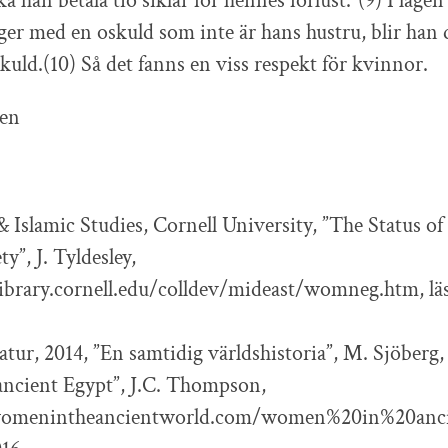
a han betala tio siklar för hennes förlust.”(9) I lagen 
er med en oskuld som inte är hans hustru, blir ha
kuld.(10) Så det fanns en viss respekt för kvinnor.
éen
& Islamic Studies, Cornell University, ”The Status 
y”, J. Tyldesley,
brary.cornell.edu/colldev/mideast/womneg.htm, läs
atur, 2014, ”En samtidig världshistoria”, M. Sjöberg,
ncient Egypt”, J.C. Thompson,
omenintheancientworld.com/women%20in%20anci