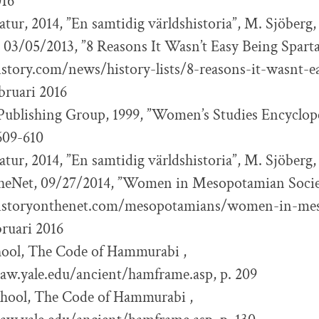
016
atur, 2014, ”En samtidig världshistoria”, M. Sjöberg, 
 03/05/2013, ”8 Reasons It Wasn’t Easy Being Sparta
story.com/news/history-lists/8-reasons-it-wasnt-e
ebruari 2016
ublishing Group, 1999, ”Women’s Studies Encyclope
 609-610
atur, 2014, ”En samtidig världshistoria”, M. Sjöberg, 
eNet, 09/27/2014, ”Women in Mesopotamian Socie
istoryonthenet.com/mesopotamians/women-in-me
ebruari 2016
hool, The Code of Hammurabi ,
law.yale.edu/ancient/hamframe.asp, p. 209
chool, The Code of Hammurabi ,