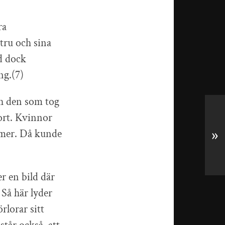
ra
tru och sina
ad dock
ng.(7)
ch den som tog
bort. Kvinnor
umer. Då kunde
»
r en bild där
Så här lyder
rlorar sitt