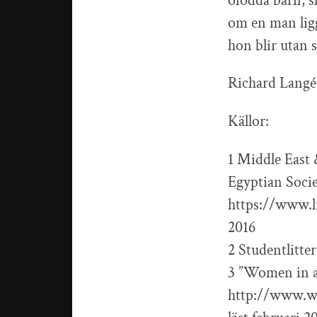
ofödda barn, sk
om en man ligg
hon blir utan s
Richard Lang
Källor:
1 Middle East 
Egyptian Societ
https://www.li
2016
2 Studentlitter
3 ”Women in a
http://www.w