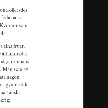
kontrollerades
 föda barn.
. Kvinnor som
(4)
a sina fruar.
de århundradet
 någon romans,
re. Män som av
 att någon
ns, gymnastik
 Spartanska
 krig: