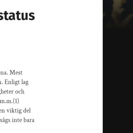
status
:
ena. Mest
. Enligt lag
gheter och
 m.m.(1)
en viktig del
sågs inte bara