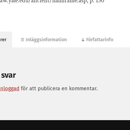
law.yale.edu/ancient/hamframe.asp, p. 130
rer
Inläggsinformation
Författarinfo
 svar
inloggad
för att publicera en kommentar.