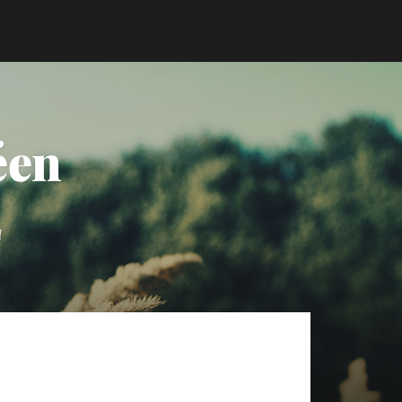
éen
a