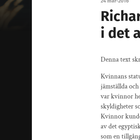
24 mar-2016
Richa
i det 
Denna text skr
Kvinnans statu
jämställda och 
var kvinnor he
skyldigheter s
Kvinnor kunde t
av det egyptis
som en tillgån