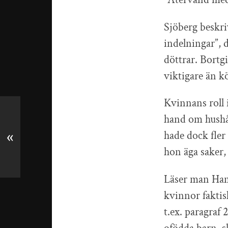
Sjöberg beskri
indelningar”, 
döttrar. Bortg
viktigare än kö
Kvinnans roll 
hand om hushål
hade dock fler
«
hon äga saker,
Läser man Hamm
kvinnor faktis
t.ex. paragraf 