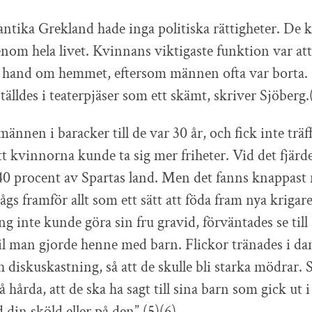
antika Grekland hade inga politiska rättigheter. De 
nom hela livet. Kvinnans viktigaste funktion var att
 hand om hemmet, eftersom männen ofta var borta
älldes i teaterpjäser som ett skämt, skriver Sjöberg.
männen i baracker till de var 30 år, och fick inte träff
tt kvinnorna kunde ta sig mer friheter. Vid det fjär
40 procent av Spartas land. Men det fanns knappast
sågs framför allt som ett sätt att föda fram nya kriga
g inte kunde göra sin fru gravid, förväntades se till
l man gjorde henne med barn. Flickor tränades i da
h diskuskastning, så att de skulle bli starka mödrar.
 hårda, att de ska ha sagt till sina barn som gick ut i
din sköld eller på den”.(5)(6)