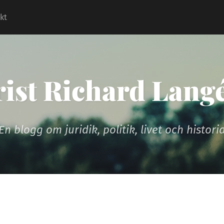
kt
rist Richard Lang
En blogg om juridik, politik, livet och histori