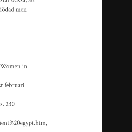
står också, att
n dödad men
of Women in
t februari
 s. 230
ent%20egypt.htm,