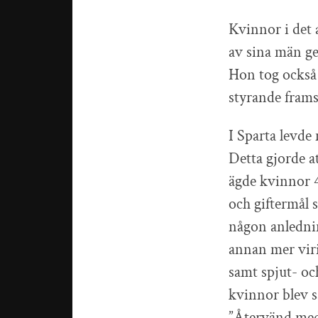
Kvinnor i det 
av sina män ge
Hon tog också
styrande framst
I Sparta levde 
Detta gjorde a
ägde kvinnor 
och giftermål 
någon anlednin
annan mer viri
samt spjut- oc
kvinnor blev så
”Återvänd med 