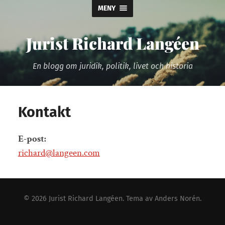
MENY
Jurist Richard Langéen
En blogg om juridik, politik, livet och historia
Kontakt
E-post:
richard@langeen.com
© 2026
Jurist Richard Langéen
. Tema av
Anders Norén
.