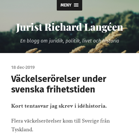
MENY
Jurist Richard Langéen
En blogg om juridik, politik, livet och historia
18 dec-2019
Väckelserörelser under
svenska frihetstiden
Kort tentasvar jag skrev i idéhistoria.
Flera väckelserörelser kom till Sverige från
Tyskland.