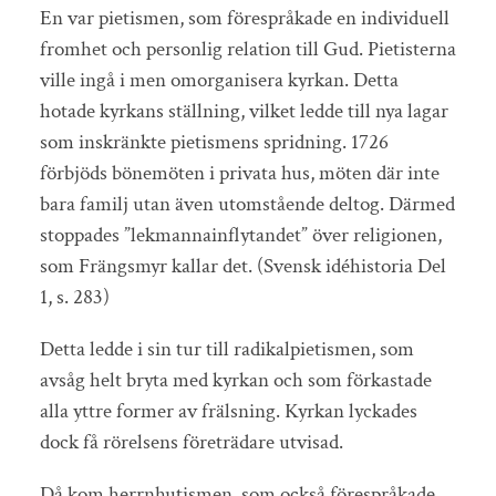
En var pietismen, som förespråkade en individuell
fromhet och personlig relation till Gud. Pietisterna
ville ingå i men omorganisera kyrkan. Detta
hotade kyrkans ställning, vilket ledde till nya lagar
som inskränkte pietismens spridning. 1726
förbjöds bönemöten i privata hus, möten där inte
bara familj utan även utomstående deltog. Därmed
stoppades ”lekmannainflytandet” över religionen,
som Frängsmyr kallar det. (Svensk idéhistoria Del
1, s. 283)
Detta ledde i sin tur till radikalpietismen, som
avsåg helt bryta med kyrkan och som förkastade
alla yttre former av frälsning. Kyrkan lyckades
dock få rörelsens företrädare utvisad.
Då kom herrnhutismen, som också förespråkade