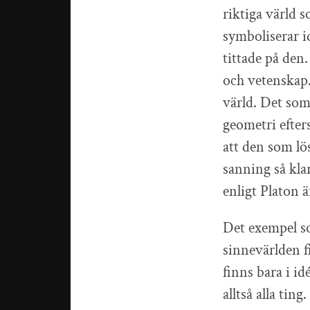
riktiga värld 
symboliserar i
tittade på den
och vetenskap.
värld. Det som 
geometri efter
att den som lö
sanning så kla
enligt Platon ä
Det exempel som
sinnevärlden f
finns bara i id
alltså alla tin