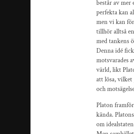
består av mer 
perfekta kan al
men vi kan för
tillhör alltså 
med tankens ö
Denna idé fick
motsvarades a
värld, likt Pla
att lösa, vilke
och motsägelse
Platon framför
kända. Platons
om idealstaten.
Men samhället 