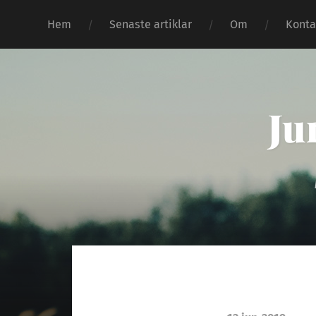
Hem
Senaste artiklar
Om
Konta
Ju