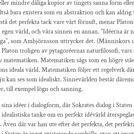
eller mindre dåliga kopior av tingets sanna form eller
ltså bara existera som en abstraktion och kan aldrig 
stå det perfekta tack vare vårt förnuft, menar Platon
en egen värld, och våra sinnen en annan. ”Idéerna är n
ga”, som Ambjörnsson uttrycker det. (Människors u
 Platon troligen av pytagoréernas naturfilosofi, vars
v matematiken. Matematiken sågs som en högre ståe
tons ideala värld. Matematiken följer ett regelverk d
t ju kan ses som idealiskt. Sinnevärlden består däremo
r, till exempel lögn och sanning.
 sina idéer i dialogform, där Sokrates dialog i Staten
 idealistiska tanke om en perfekt idévärld återspeglas
 Även där var han ute efter det perfekta, det perfekt
i Staten är inget existerande samhälle, utan ett imag