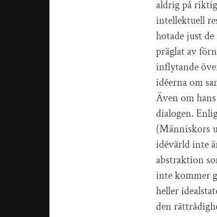
aldrig på rikt
intellektuell 
hotade just de
präglat av för
inflytande öve
idéerna om sam
Även om hans s
dialogen. Enlig
(Människors un
idévärld inte ä
abstraktion so
inte kommer gå
heller idealst
den rättrådigh