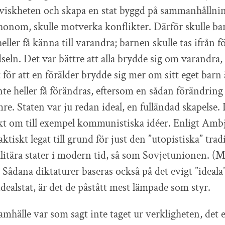
lviskheten och skapa en stat byggd på sammanhållni
t honom, skulle motverka konflikter. Därför skulle ba
heller få känna till varandra; barnen skulle tas ifrån 
ödseln. Det var bättre att alla brydde sig om varandra
et för att en förälder brydde sig mer om sitt eget barn
inte heller få förändras, eftersom en sådan förändrin
ämre. Staten var ju redan ideal, en fulländad skapelse.
kt om till exempel kommunistiska idéer. Enligt Amb
aktiskt legat till grund för just den ”utopistiska” tra
talitära stater i modern tid, så som Sovjetunionen. 
 Sådana diktaturer baseras också på det evigt ”ideala
dealstat, är det de påstått mest lämpade som styr.
mhälle var som sagt inte taget ur verkligheten, det 