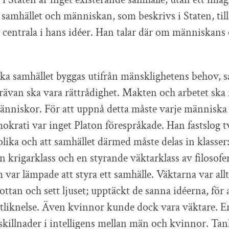
 samhället och människan, som beskrivs i Staten, til
 centrala i hans idéer. Han talar där om människans
ska samhället byggas utifrån mänsklighetens behov, 
ävan ska vara rättrådighet. Makten och arbetet ska 
änniskor. För att uppnå detta måste varje människa h
okrati var inget Platon förespråkade. Han fastslog t
lika och att samhället därmed måste delas in klasser
n krigarklass och en styrande väktarklass av filosofe
m var lämpade att styra ett samhälle. Väktarna var all
ottan och sett ljuset; upptäckt de sanna idéerna, för
tliknelse. Även kvinnor kunde dock vara väktare. En
 skillnader i intelligens mellan män och kvinnor. Ta