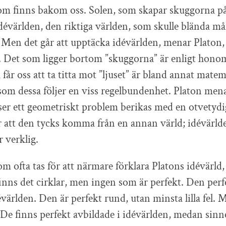
som finns bakom oss. Solen, som skapar skuggorna p
dévärlden, den riktiga världen, som skulle blända 
. Men det går att upptäcka idévärlden, menar Platon,
 Det som ligger bortom ”skuggorna” är enligt honom
får oss att ta titta mot ”ljuset” är bland annat mate
som dessa följer en viss regelbundenhet. Platon mena
ser ett geometriskt problem berikas med en otvetydig
r att den tycks komma från en annan värld; idévärlde
r verklig.
 ofta tas för att närmare förklara Platons idévärld, ä
inns det cirklar, men ingen som är perfekt. Den perf
évärlden. Den är perfekt rund, utan minsta lilla fel. 
g. De finns perfekt avbildade i idévärlden, medan sin