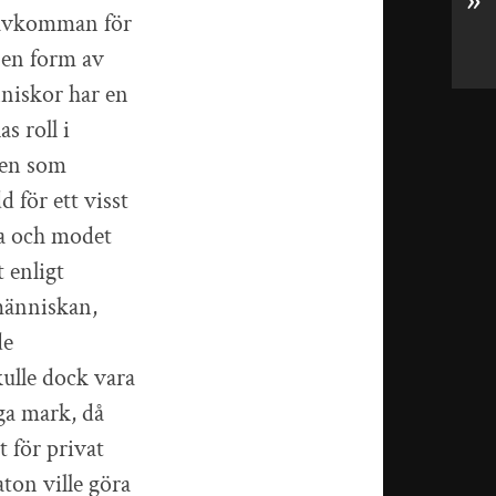
»
a avkomman för
r en form av
nniskor har en
s roll i
Den som
 för ett visst
yra och modet
t enligt
 människan,
de
kulle dock vara
äga mark, då
t för privat
aton ville göra