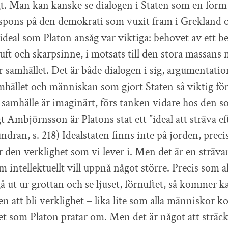
igt. Man kan kanske se dialogen i Staten som en form
respons på den demokrati som vuxit fram i Grekland
 ideal som Platon ansåg var viktiga: behovet av ett b
nuft och skarpsinne, i motsats till den stora massans
r samhället. Det är både dialogen i sig, argumentati
hället och människan som gjort Staten så viktig för
amhälle är imaginärt, förs tanken vidare hos den s
t Ambjörnsson är Platons stat ett ”ideal att sträva ef
dran, s. 218) Idealstaten finns inte på jorden, prec
r den verklighet som vi lever i. Men det är en sträva
m intellektuellt vill uppnå något större. Precis som 
 ut ur grottan och se ljuset, förnuftet, så kommer k
aten att bli verklighet – lika lite som alla människo
et som Platon pratar om. Men det är något att sträcka