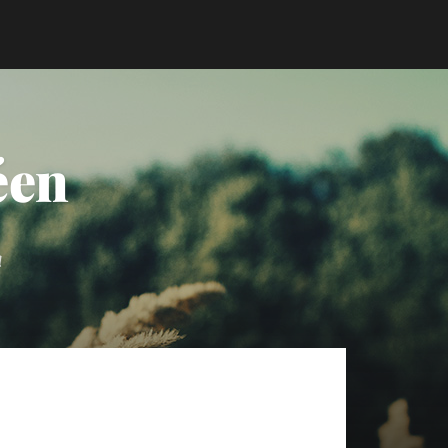
éen
a