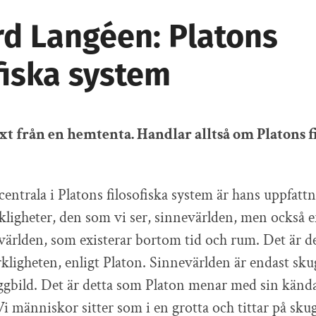
rd Langéen: Platons
fiska system
ext från en hemtenta. Handlar alltså om Platons f
centrala i Platons filosofiska system är hans uppfattn
rkligheter, den som vi ser, sinnevärlden, men också e
évärlden, som existerar bortom tid och rum. Det är 
rkligheten, enligt Platon. Sinnevärlden är endast sk
ggbild. Det är detta som Platon menar med sin kända
 Vi människor sitter som i en grotta och tittar på sk