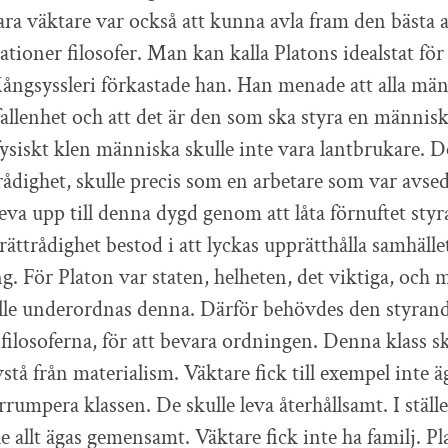
ara väktare var också att kunna avla fram den bäst
ationer filosofer. Man kan kalla Platons idealstat fö
ångsyssleri förkastade han. Han menade att alla mä
llenhet och att det är den som ska styra en människa
fysiskt klen människa skulle inte vara lantbrukare. 
ådighet, skulle precis som en arbetare som var avsedd
o leva upp till denna dygd genom att låta förnuftet st
rättrådighet bestod i att lyckas upprätthålla samhälle
g. För Platon var staten, helheten, det viktiga, och
ulle underordnas denna. Därför behövdes den styran
 filosoferna, för att bevara ordningen. Denna klass s
stå från materialism. Väktare fick till exempel inte 
rrumpera klassen. De skulle leva återhållsamt. I ställe
e allt ägas gemensamt. Väktare fick inte ha familj. Pl