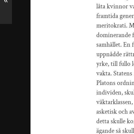
«
låta kvinnor v
framtida gener
meritokrati. M
dominerande fa
samhället. En 
uppnådde rättr
yrke, till full
vakta. Statens 
Platons ordnin
individen, sk
väktarklassen,
asketisk och av
detta skulle ko
ägande så skull