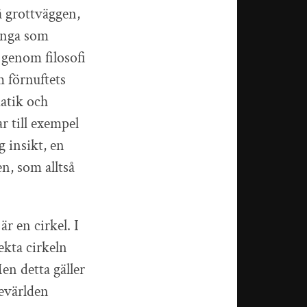
å grottväggen,
många som
 genom filosofi
 förnuftets
matik och
r till exempel
 insikt, en
n, som alltså
r en cirkel. I
ekta cirkeln
Men detta gäller
nevärlden