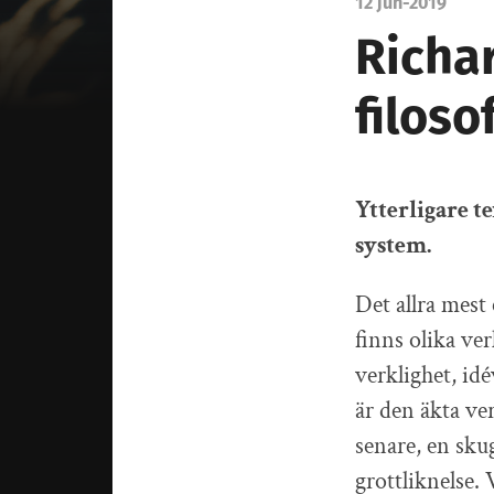
12 jun-2019
Richa
filoso
Ytterligare t
system.
Det allra mest 
finns olika ve
verklighet, id
är den äkta ve
senare, en sku
grottliknelse.