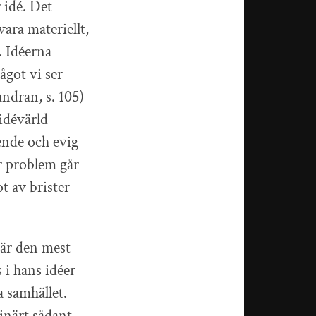
 idé. Det
vara materiellt,
. Idéerna
ågot vi ser
ndran, s. 105)
 idévärld
nde och evig
är problem går
t av brister
 är den mest
 i hans idéer
a samhället.
inärt sådant.