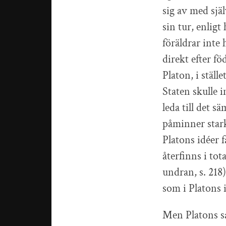
sig av med sjä
sin tur, enlig
föräldrar inte 
direkt efter f
Platon, i ställ
Staten skulle 
leda till det s
påminner star
Platons idéer f
återfinns i to
undran, s. 218)
som i Platons i
Men Platons sa