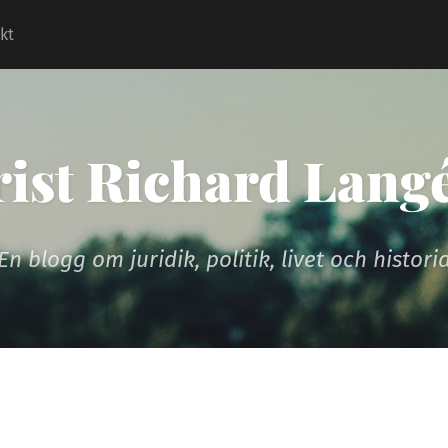
kt
rist Richard Lang
En blogg om juridik, politik, livet och histori