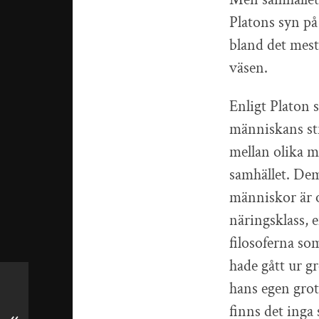
Platons syn på
bland det mest
väsen.
Enligt Platon 
människans str
mellan olika m
samhället. Dem
människor är o
näringsklass, e
filosoferna so
hade gått ur gr
hans egen grot
finns det inga