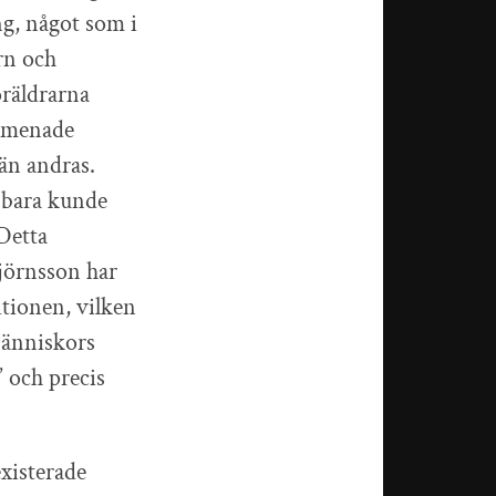
ng, något som i
rn och
föräldrarna
, menade
 än andras.
g bara kunde
 Detta
jörnsson har
ditionen, vilken
(Människors
” och precis
existerade