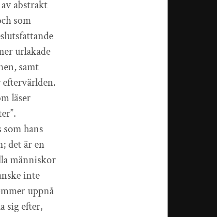
 av abstrakt
 och som
eslutsfattande
 mer urlakade
onen, samt
 eftervärlden.
om läser
ter”.
is som hans
n; det är en
alla människor
anske inte
r kommer uppnå
 sig efter,