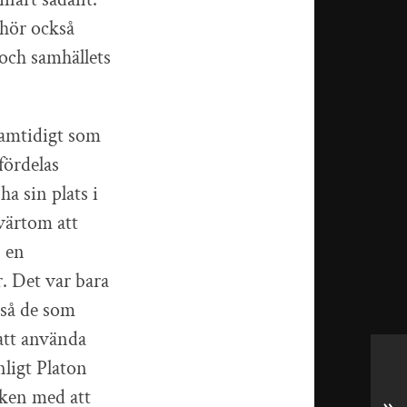
lhör också
 och samhällets
samtidigt som
fördelas
a sin plats i
värtom att
: en
r. Det var bara
tså de som
 att använda
ligt Platon
nken med att