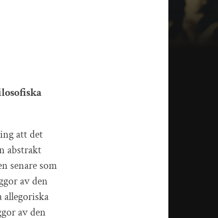
ilosofiska
ing att det
n abstrakt
den senare som
uggor av den
 allegoriska
uggor av den