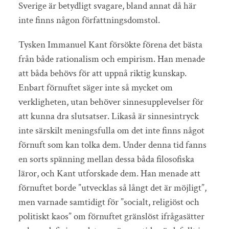
Sverige är betydligt svagare, bland annat då här
inte finns någon författningsdomstol.
Tysken Immanuel Kant försökte förena det bästa
från både rationalism och empirism. Han menade
att båda behövs för att uppnå riktig kunskap.
Enbart förnuftet säger inte så mycket om
verkligheten, utan behöver sinnesupplevelser för
att kunna dra slutsatser. Likaså är sinnesintryck
inte särskilt meningsfulla om det inte finns något
förnuft som kan tolka dem. Under denna tid fanns
en sorts spänning mellan dessa båda filosofiska
läror, och Kant utforskade dem. Han menade att
förnuftet borde ”utvecklas så långt det är möjligt”,
men varnade samtidigt för ”socialt, religiöst och
politiskt kaos” om förnuftet gränslöst ifrågasätter