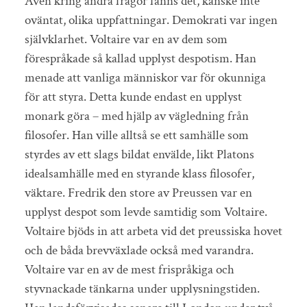
Även kring andra frågor fanns det, kanske inte
oväntat, olika uppfattningar. Demokrati var ingen
självklarhet. Voltaire var en av dem som
förespråkade så kallad upplyst despotism. Han
menade att vanliga människor var för okunniga
för att styra. Detta kunde endast en upplyst
monark göra – med hjälp av vägledning från
filosofer. Han ville alltså se ett samhälle som
styrdes av ett slags bildat envälde, likt Platons
idealsamhälle med en styrande klass filosofer,
väktare. Fredrik den store av Preussen var en
upplyst despot som levde samtidig som Voltaire.
Voltaire bjöds in att arbeta vid det preussiska hovet
och de båda brevväxlade också med varandra.
Voltaire var en av de mest frispråkiga och
styvnackade tänkarna under upplysningstiden.