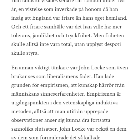
Han landsförvisades senare till London under två
år, en vistelse som inverkade på honom då han
insåg att England var friare än hans eget hemland.
Och ett friare samhälle var det han ville ha: mer
tolerans, jämlikhet och tryckfrihet. Men friheten
skulle alltså inte vara total, utan upplyst despoti
skulle styra.
En annan viktigt tänkare var John Locke som även
brukar ses som liberalismens fader. Han lade
grunden för empirismen, att kunskap härrör från
människans sinneserfarenheter. Empirismen är
utgångspunkten i den vetenskapliga induktiva
metoden, alltså att man utifrån upprepade
observationer anser sig kunna dra fortsatta
sannolika slutsatser. John Locke var också en dem
av dem som formulerade det så kallade