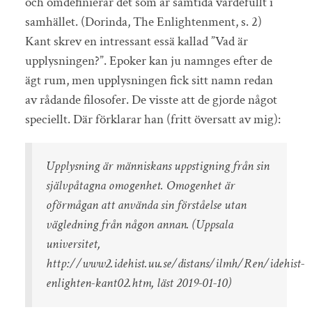
och omdefinierar det som är samtida värdefullt i
samhället. (Dorinda, The Enlightenment, s. 2)
Kant skrev en intressant essä kallad ”Vad är
upplysningen?”. Epoker kan ju namnges efter de
ägt rum, men upplysningen fick sitt namn redan
av rådande filosofer. De visste att de gjorde något
speciellt. Där förklarar han (fritt översatt av mig):
Upplysning är människans uppstigning från sin
självpåtagna omogenhet. Omogenhet är
oförmågan att använda sin förståelse utan
vägledning från någon annan. (Uppsala
universitet,
http://www2.idehist.uu.se/distans/ilmh/Ren/idehist-
enlighten-kant02.htm, läst 2019-01-10)